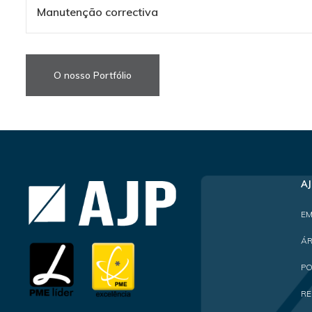
Manutenção correctiva
O nosso Portfólio
AJ
EM
ÁR
PO
R